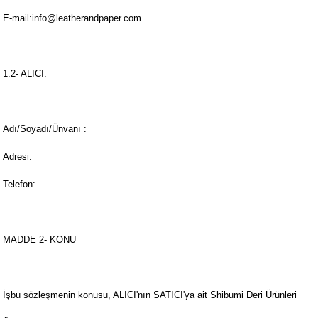
E-mail:
info@leatherandpaper.com
1.2- ALICI:
Adı/Soyadı/Ünvanı :
Adresi:
Telefon:
MADDE 2- KONU
İşbu sözleşmenin konusu, ALICI'nın SATICI'ya ait Shibumi Deri Ürünleri