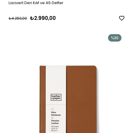
Lacivert Deri Kılıf ve A5 Defter
₺2.990,00
₺4.250,00
%30