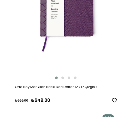
Orta Boy Mor Yılan Baskı Deri Defter 12 x 17 Çizgisiz
₺649,00
₺929,00