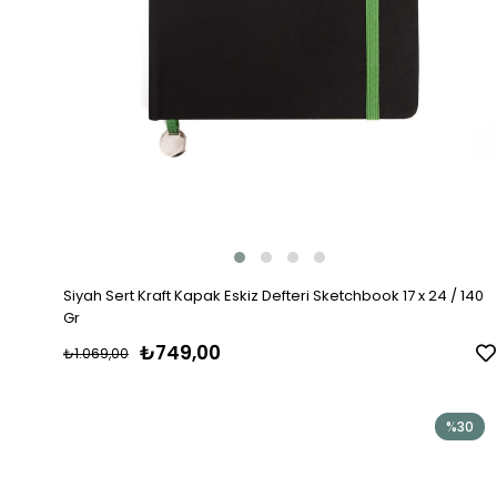
Siyah Sert Kraft Kapak Eskiz Defteri Sketchbook 17 x 24 / 140
Gr
₺749,00
₺1.069,00
%30