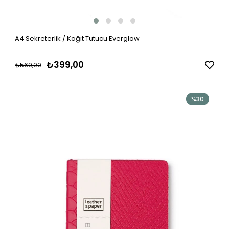
A4 Sekreterlik / Kağıt Tutucu Everglow
₺399,00
₺569,00
%30