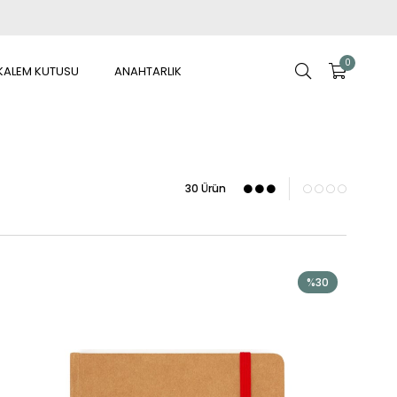
0
KALEM KUTUSU
ANAHTARLIK
30 Ürün
%30