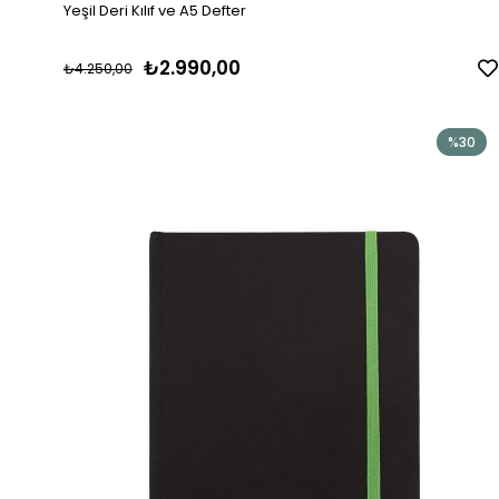
Yeşil Deri Kılıf ve A5 Defter
₺2.990,00
₺4.250,00
%30