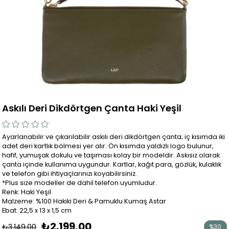
Askılı Deri Dikdörtgen Çanta Haki Yeşil
Ayarlanabilir ve çıkarılabilir askılı deri dikdörtgen çanta; iç kısımda iki
adet deri kartlık bölmesi yer alır. Ön kısımda yaldızlı logo bulunur,
hafif, yumuşak dokulu ve taşıması kolay bir modeldir. Askısız olarak
çanta içinde kullanıma uygundur. Kartlar, kağıt para, gözlük, kulaklık
ve telefon gibi ihtiyaçlarınızı koyabilirsiniz.
*Plus size modeller de dahil telefon uyumludur.
Renk: Haki Yeşil
Malzeme: %100 Hakiki Deri & Pamuklu Kumaş Astar
Ebat: 22,5 x 13 x 1,5 cm
₺2.199,00
₺3.149,00
%
30