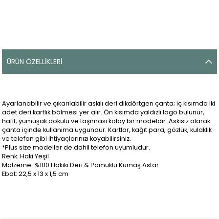
ÜRÜN ÖZELLIKLERI
Ayarlanabilir ve çıkarılabilir askılı deri dikdörtgen çanta; iç kısımda iki
adet deri kartlık bölmesi yer alır. Ön kısımda yaldızlı logo bulunur,
hafif, yumuşak dokulu ve taşıması kolay bir modeldir. Askısız olarak
çanta içinde kullanıma uygundur. Kartlar, kağıt para, gözlük, kulaklık
ve telefon gibi ihtiyaçlarınızı koyabilirsiniz.
*Plus size modeller de dahil telefon uyumludur.
Renk: Haki Yeşil
Malzeme: %100 Hakiki Deri & Pamuklu Kumaş Astar
Ebat: 22,5 x 13 x 1,5 cm