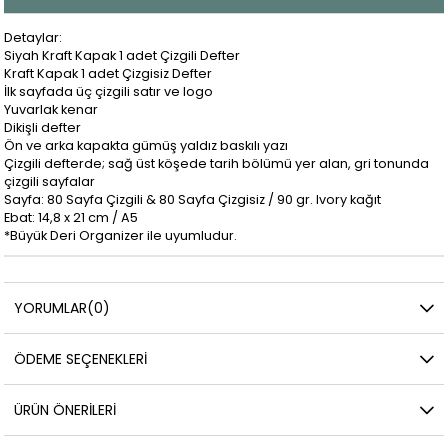
Detaylar:
Siyah Kraft Kapak 1 adet Çizgili Defter
Kraft Kapak 1 adet Çizgisiz Defter
İlk sayfada üç çizgili satır ve logo
Yuvarlak kenar
Dikişli defter
Ön ve arka kapakta gümüş yaldız baskılı yazı
Çizgili defterde; sağ üst köşede tarih bölümü yer alan, gri tonunda
çizgili sayfalar
Sayfa: 80 Sayfa Çizgili & 80 Sayfa Çizgisiz / 90 gr. Ivory kağıt
Ebat: 14,8 x 21 cm / A5
*Büyük Deri Organizer ile uyumludur.
YORUMLAR
(0)
ÖDEME SEÇENEKLERI
ÜRÜN ÖNERILERI