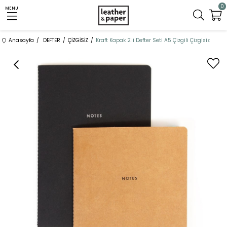
0
MENU
Anasayfa
DEFTER
ÇİZGİSİZ
Kraft Kapak 2'li Defter Seti A5 Çizgili Çizgisiz