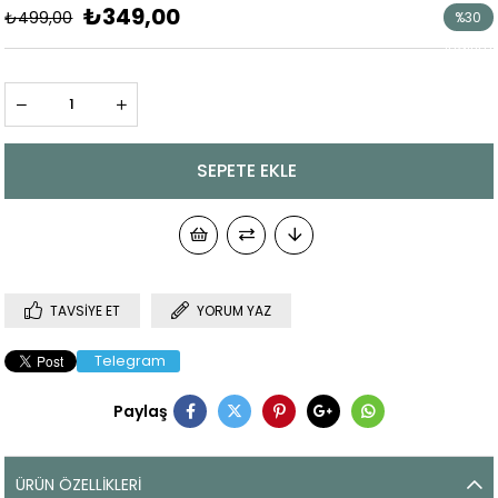
₺349,00
₺499,00
%
30
İndirim
TAVSIYE ET
YORUM YAZ
Telegram
Paylaş
ÜRÜN ÖZELLIKLERI