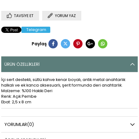
TAVSIYE ET
YORUM YAZ
Telegram
Paylaş
ÜRÜN ÖZELLIKLERI
İçi sert destekli, sütlü kahve kenar boyalı, antik metal anahtarlık
halkalı ve ek kanca aksesuarlı, şerit formunda deri anahtarlık.
Malzeme: %100 Hakiki Deri
Renk: Açık Pembe
Ebat: 2,5 x 8 cm
YORUMLAR
(0)