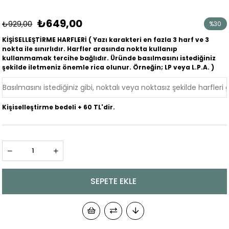
₺649,00
₺929,00
%
30
İndirim
KİŞİSELLEŞTİRME HARFLERİ ( Yazı karakteri en fazla 3 harf ve 3
nokta ile sınırlıdır. Harfler arasında nokta kullanıp
kullanmamak tercihe bağlıdır. Üründe basılmasını istediğiniz
şekilde iletmeniz önemle rica olunur. Örneğin; LP veya L.P.A. )
Kişiselleştirme bedeli + 60 TL'dir.