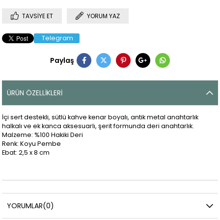
TAVSIYE ET
YORUM YAZ
Telegram
Paylaş
ÜRÜN ÖZELLIKLERI
İçi sert destekli, sütlü kahve kenar boyalı, antik metal anahtarlık
halkalı ve ek kanca aksesuarlı, şerit formunda deri anahtarlık.
Malzeme: %100 Hakiki Deri
Renk: Koyu Pembe
Ebat: 2,5 x 8 cm
YORUMLAR
(0)