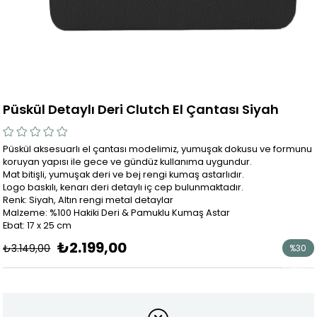
Püskül Detaylı Deri Clutch El Çantası Siyah
Püskül aksesuarlı el çantası modelimiz, yumuşak dokusu ve formunu
koruyan yapısı ile gece ve gündüz kullanıma uygundur.
Mat bitişli, yumuşak deri ve bej rengi kumaş astarlıdır.
Logo baskılı, kenarı deri detaylı iç cep bulunmaktadır.
Renk: Siyah, Altın rengi metal detaylar
Malzeme: %100 Hakiki Deri & Pamuklu Kumaş Astar
Ebat: 17 x 25 cm
₺2.199,00
₺3.149,00
%
30
İndirim